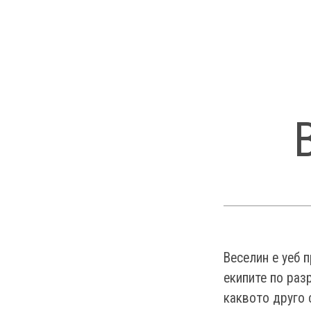
Веселин е уеб п
екипите по раз
каквото друго 