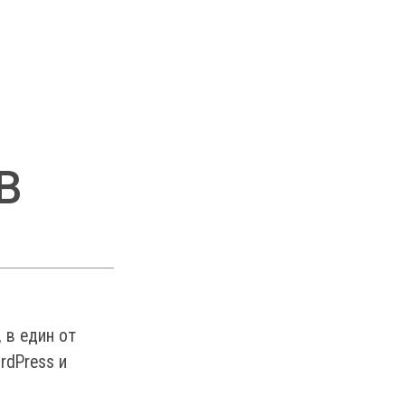
в
, в един от
rdPress и