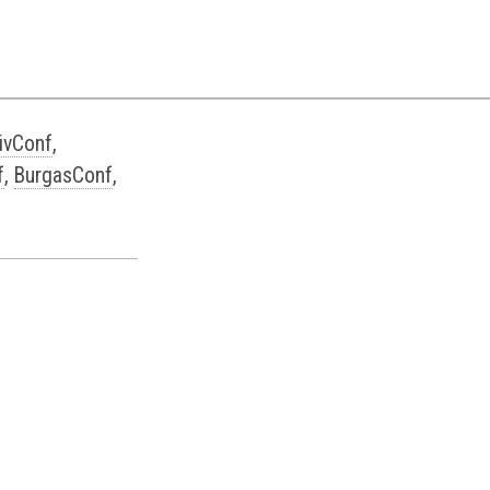
ivConf
,
f
,
BurgasConf
,