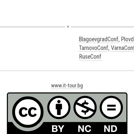
BlagoevgradConf
,
Plovd
TarnovoConf
,
VarnaCon
RuseConf
www.it-tour.bg