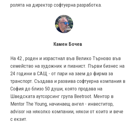
ролята на директор софтуерна разработка.
Камен Бочев
На 42 , роден и израстнал във Велико Търново във
семейство на художник и пианист. Първи бизнес на
24 години в САЩ - от пари на заем до фирма за
транспорт. Създава и развива софтуерна компания в
София до близо 50 души, която продава на
Шведската аутсорсинг група Beetroot. Ментор в
Mentor The Young, начинаещ ангел - инвеститор,
advisor на няколко компании, някои от които и вече
с екзит.