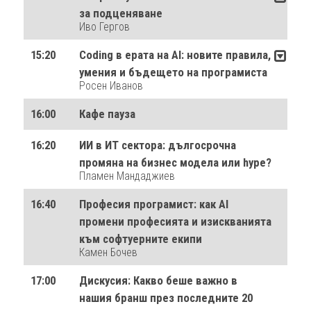
за подценяване
Иво Гергов
15:20
Coding в ерата на AI: новите правила,
умения и бъдещето на програмиста
Росен Иванов
16:00
Кафе пауза
16:20
ИИ в ИТ сектора: дългосрочна
промяна на бизнес модела или hype?
Пламен Мандаджиев
16:40
Професия програмист: как AI
промени професията и изискванията
към софтуерните екипи
Камен Бочев
17:00
Дискусия: Какво беше важно в
нашия бранш през последните 20