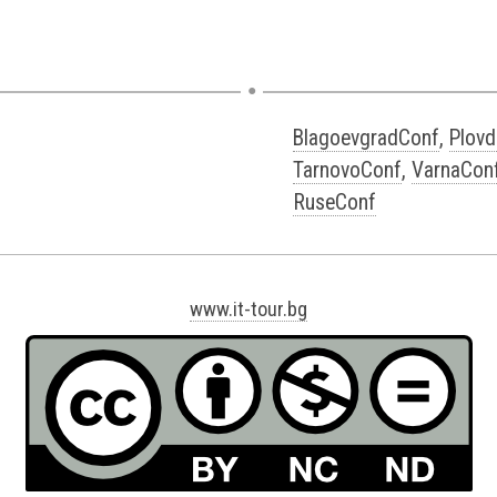
BlagoevgradConf
,
Plovd
TarnovoConf
,
VarnaCon
RuseConf
www.it-tour.bg