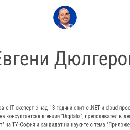
Евгени Дюлгеро
 е IT експерт с над 13 години опит с .NET и cloud прое
а консултантска агенция "Digitalix", преподавател в д
т" на ТУ-София и кандидат на науките с тема "Приложе