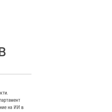
в
кти.
епартамент
ние на ИИ в