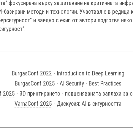
та" фокусирана върху защитаване на критичната инфр
-базирани методи и технологии. Участвал е в редица
берсигурност" и заедно с екип от автори подготвя няко
сигурност".
BurgasConf 2022
- Introduction to Deep Learning
BurgasConf 2025
- AI Security - Best Practices
f 2025
- 3D принтирането - подценяваната заплаха за с
VarnaConf 2025
- Дискусия: AI в сигурността