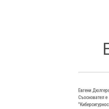
Евгени Дюлгеров
Съосновател е н
"Киберсигурнос