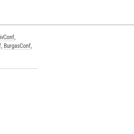
ivConf
,
f
,
BurgasConf
,