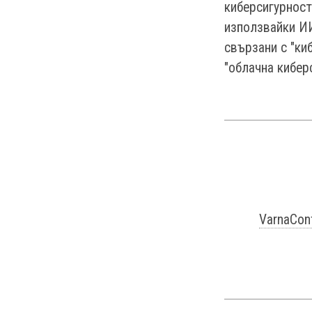
киберсигурност
използвайки ИИ
свързани с "ки
"облачна кибер
VarnaCon