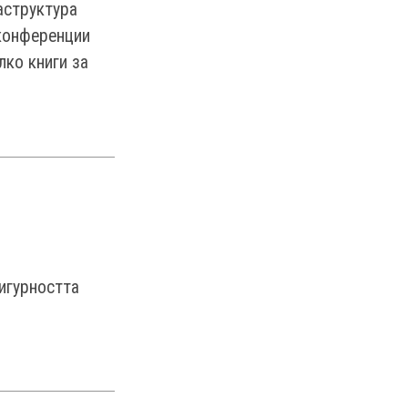
аструктура
 конференции
лко книги за
игурността