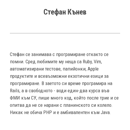
Стефан Кънев
Стефан се занимава с програмиране откакто се
помни. Сред любимите му неща са Ruby, Vim,
автоматизирани тестове, папийонки, Apple
продуктите и всевъзможни екзотични езици за
програмиране. В заетото си време програмира на
Rails, а в свободното - води един-два курса във
ФМИ към СУ, пише много код, който после трие и се
опитва да не се нарани с планинското си колело.
Никак не обича PHP и е амбивалентен към Java.