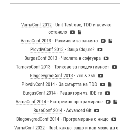
VarnaConf 2012
- Unit Test-ове, TDD и всичко
останало
VarnaConf 2013
- Размисли за занаята
PlovdivConf 2013
- Защо Clojure?
BurgasConf 2013
- Числата в софтуера
TarnovoConf 2013
- Трикове за продуктивност
BlagoevgradConf 2013
- vim & zsh
PlovdivConf 2014
- За смъртта на TDD
BurgasConf 2014
- Редактори vs. IDE-та
VarnaConf 2014
- Екстремно програмиране
RuseConf 2014
- Advanced Git
BlagoevgradConf 2014
- Програмиране с нищо
VarnaConf 2022
- Rust: какво, защо и как може да е