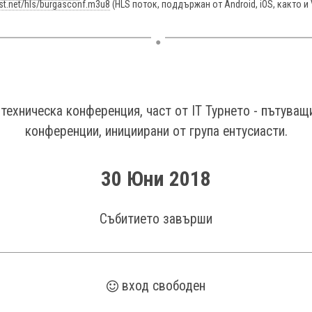
ost.net/hls/burgasconf.m3u8
(HLS поток, поддържан от Android, iOS, както и 
 техническа конференция, част от IT Турнето - пътуващ
конференции, инициирани от група ентусиасти.
30 Юни 2018
Събитието завърши
вход свободен