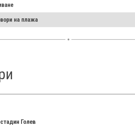
иване
овори на плажа
ри
стадин Голев