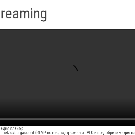
treaming
медия плейър:
st.net/st/burgasconf
(RTMP поток, поддържан от VLC и по-добрите медия п