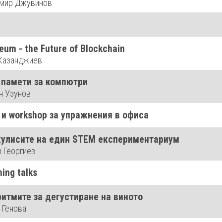
мир Джувинов
eum - the Future of Blockchain
Казанджиев
h памети за компютри
н Узунов
 и workshop за упражнения в офиса
кулисите на един STEM експериментариум
и Георгиев
ning talks
ритмите за дегустиране на виното
 Генова