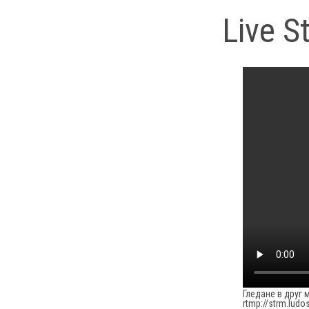
Live S
Гледане в друг 
rtmp://strm.ludo