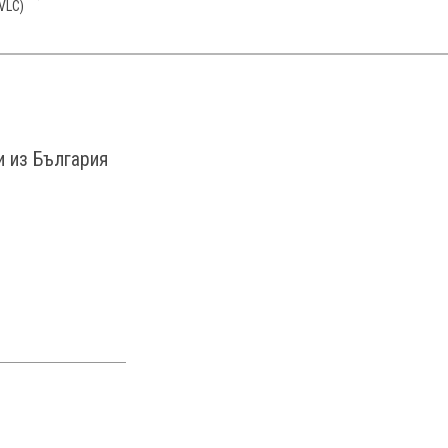
VLC)
и из България