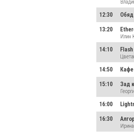
Влади
12:30
Обяд
13:20
Ether
Илин 
14:10
Flas
Цвета
14:50
Кафе
15:10
Зад 
Георг
16:00
Light
16:30
Алго
Ирина