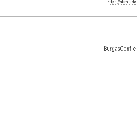
https://strm.lud
BurgasConf е