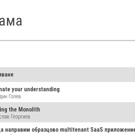
ама
иване
ate your understanding
дин Голев
ting the Monolith
слав Георгиев
да направим образцово multitenant SaaS приложени